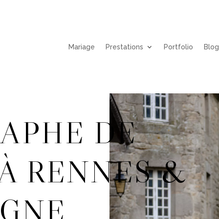
Mariage
Prestations
Portfolio
Blo
APHE DE
 À RENNES
&
AGNE