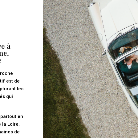
e à
ne,
e
proche
tif est de
pturant les
nés qui
partout en
la Loire,
maines de