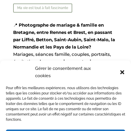
Ma vie est tout à fait fascinante
📍
Photographe de mariage & famille en
Bretagne, entre Rennes et Brest, en passant
par Liffré, Betton, Saint-Aubin, Saint-Malo, la
Normandie et les Pays de la Loire?
Mariages, séances famille, couples, portraits,
équitation,
des souvenirs pour toujours,
Gérer le consentement aux
lumineux et pleins d’amour.
cookies
🌊
Séances en bord de mer
: Saint-Cast-le-
Guildo, Dinan, Dinard, Saint-Malo…
Pour offrir les meilleures expériences, nous utilisons des technologies
📅
Réservations ouvertes pour 2027 & 2028
telles que les cookies pour stocker et/ou accéder aux informations des
📧
juliesebyphotographie@gmail.com
appareils. Le fait de consentir à ces technologies nous permettra de
traiter des données telles que le comportement de navigation ou les ID
📷 Suivez-moi sur
Instagram
uniques sur ce site. Le fait de ne pas consentir ou de retirer son
consentement peut avoir un effet négatif sur certaines caractéristiques et
fonctions.