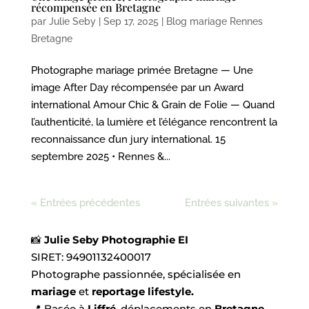
récompensée en Bretagne
par
Julie Seby
|
Sep 17, 2025
|
Blog mariage Rennes
Bretagne
Photographe mariage primée Bretagne — Une
image After Day récompensée par un Award
international Amour Chic & Grain de Folie — Quand
l’authenticité, la lumière et l’élégance rencontrent la
reconnaissance d’un jury international. 15
septembre 2025 • Rennes &...
« Entrées précédentes
Entrées suivantes »
📸
Julie Seby Photographie EI
SIRET:
94901132400017
Photographe passionnée, spécialisée en
mariage
et
reportage lifestyle.
📍 Basée à
Liffré
, déplacements en
Bretagne,