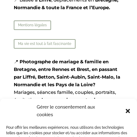
Normandie & toute la France et l’Europe.
Mentions légales
Ma vie est tout à fait fascinante
📍
Photographe de mariage & famille en
Bretagne, entre Rennes et Brest, en passant
par Liffré, Betton, Saint-Aubin, Saint-Malo, la
Normandie et les Pays de la Loire?
Mariages, séances famille, couples, portraits,
équitation,
des souvenirs pour toujours,
Gérer le consentement aux
lumineux et pleins d’amour.
cookies
🌊
Séances en bord de mer
: Saint-Cast-le-
Guildo, Dinan, Dinard, Saint-Malo…
Pour offrir les meilleures expériences, nous utilisons des technologies
📅
Réservations ouvertes pour 2027 & 2028
telles que les cookies pour stocker et/ou accéder aux informations des