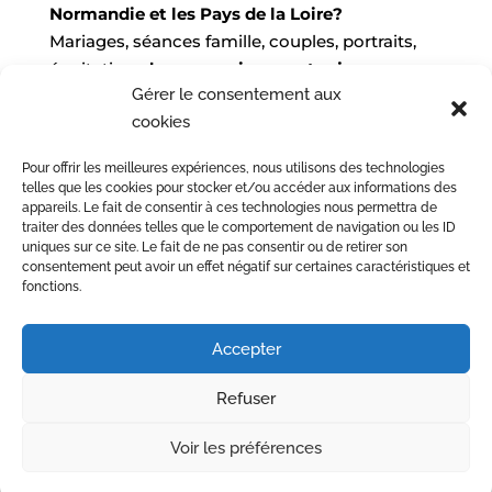
Normandie et les Pays de la Loire?
Mariages, séances famille, couples, portraits,
équitation,
des souvenirs pour toujours,
Gérer le consentement aux
lumineux et pleins d’amour.
cookies
🌊
Séances en bord de mer
: Saint-Cast-le-
Guildo, Dinan, Dinard, Saint-Malo…
Pour offrir les meilleures expériences, nous utilisons des technologies
📅
Réservations ouvertes pour 2027 & 2028
telles que les cookies pour stocker et/ou accéder aux informations des
📧
juliesebyphotographie@gmail.com
appareils. Le fait de consentir à ces technologies nous permettra de
traiter des données telles que le comportement de navigation ou les ID
📷 Suivez-moi sur
Instagram
uniques sur ce site. Le fait de ne pas consentir ou de retirer son
consentement peut avoir un effet négatif sur certaines caractéristiques et
fonctions.
Accepter
Refuser
Voir les préférences
Optimized by Seraphinite Accelerator
Turns on site high speed to be attractive for people and search engines.