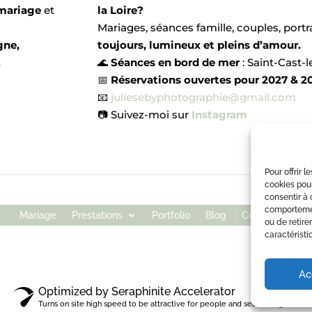
mariage
et
la Loire?
Mariages, séances famille, couples, portra
gne,
toujours, lumineux et pleins d’amour.
.
🌊
Séances en bord de mer
: Saint-Cast-
📅
Réservations ouvertes pour 2027 & 2
📧
juliesebyphotographie@gmail.com
📷 Suivez-moi sur
Instagram
Pour offrir 
cookies pour
consentir à 
comportement
Mariage
Prestations
Portfolio
Blog
Contact
ou de retire
caractéristi
Ac
Optimized by Seraphinite Accelerator
Turns on site high speed to be attractive for people and search engines.